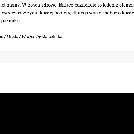
łej mamy. W końcu zdrowe, lśniące paznokcie to jeden z eleme
tkowy czas w życiu każdej kobiety, dlatego warto zadbać o każd
 paznokci.
ts /
Uroda
/
Written by
Marcelinka