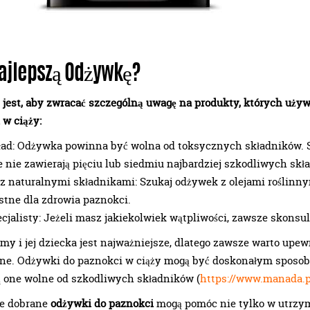
ajlepszą Odżywkę?
 jest, aby zwracać szczególną uwagę na produkty, których uży
w ciąży:
ład: Odżywka powinna być wolna od toksycznych składników. Sz
że nie zawierają pięciu lub siedmiu najbardziej szkodliwych skł
z naturalnymi składnikami: Szukaj odżywek z olejami roślinny
stne dla zdrowia paznokci.
ecjalisty: Jeżeli masz jakiekolwiek wątpliwości, zawsze skonsult
my i jej dziecka jest najważniejsze, dlatego zawsze warto upew
zne. Odżywki do paznokci w ciąży mogą być doskonałym sposob
ą one wolne od szkodliwych składników (
https://www.manada.
ze dobrane
odżywki do paznokci
mogą pomóc nie tylko w utrzym