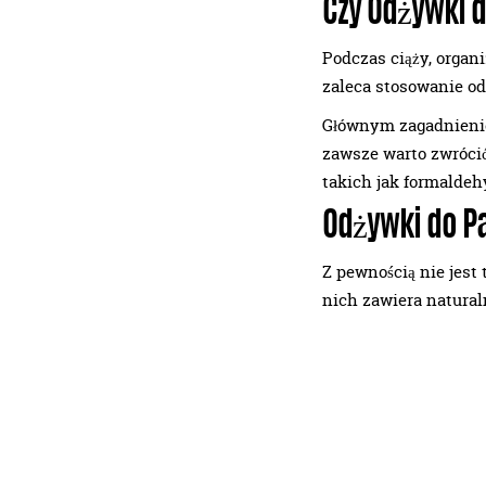
Czy Odżywki d
Podczas ciąży, organ
zaleca stosowanie od
Głównym zagadnieniem
zawsze warto zwróci
takich jak formaldehy
Odżywki do Pa
Z pewnością nie jest 
nich zawiera naturaln