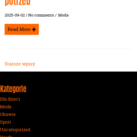
potrzeb
2025-09-02 / No comments /
Moda
Read More
Nawigacja
Starsze wpisy
po
wpisach
Kategorie
Dla dzieci
Moda
Obuwie
Sport
Uncategorized