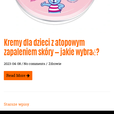
Kremy dla dzieci z atopowym
zapaleniem skóry — jakie wybrać?
2023-04-08 / No comments /
Zdrowie
Read More
Nawigacja
Starsze wpisy
po