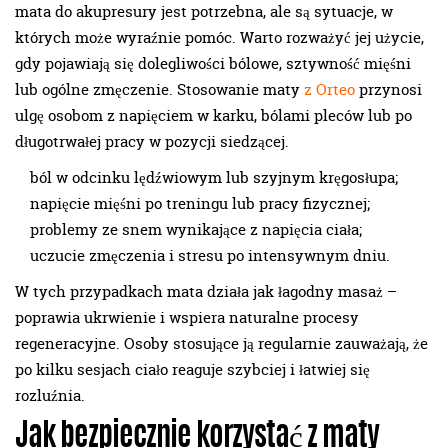
mata do akupresury jest potrzebna, ale są sytuacje, w
których może wyraźnie pomóc. Warto rozważyć jej użycie,
gdy pojawiają się dolegliwości bólowe, sztywność mięśni
lub ogólne zmęczenie. Stosowanie maty
z Orteo
przynosi
ulgę osobom z napięciem w karku, bólami pleców lub po
długotrwałej pracy w pozycji siedzącej.
ból w odcinku lędźwiowym lub szyjnym kręgosłupa;
napięcie mięśni po treningu lub pracy fizycznej;
problemy ze snem wynikające z napięcia ciała;
uczucie zmęczenia i stresu po intensywnym dniu.
W tych przypadkach mata działa jak łagodny masaż –
poprawia ukrwienie i wspiera naturalne procesy
regeneracyjne. Osoby stosujące ją regularnie zauważają, że
po kilku sesjach ciało reaguje szybciej i łatwiej się
rozluźnia.
Jak bezpiecznie korzystać z maty