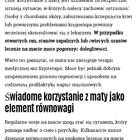
Choć korzystanie z maty jest uznawane za bezpieczne,
istnieją sytuacje, w których należy zachować ostrożność.
Osoby z chorobami skóry, zaburzeniami krzepnięcia krwi
lub poważnymi problemami kręgosłupa powinny
wcześniej skonsultować się z lekarzem.
W przypadku
otwartych ran, stanów zapalnych lub świeżych urazów
leżenie na macie może pogorszyć dolegliwości
.
Warto też pamiętać, że mata nie zastępuje terapii
medycznej ani fizjoterapii. Może być jednak dobrym
uzupełnieniem procesu regeneracji i sposobem na
codzienną profilaktykę napięć mięśniowych.
Świadome korzystanie z maty jako
element równowagi
Regularne sesje na macie mogą stać się rytuałem, który
pomaga zadbać o ciało i psychikę. Kilkanaście minut
dziennie poświęconych na spokojne leżenie na macie