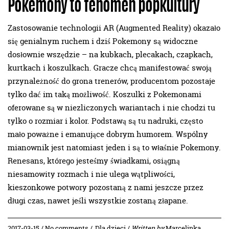
Pokemony to fenomen popkultury
Zastosowanie technologii AR (Augmented Reality) okazało
się genialnym ruchem i dziś Pokemony są widoczne
dosłownie wszędzie – na kubkach, plecakach, czapkach,
kurtkach i koszulkach. Gracze chcą manifestować swoją
przynależność do grona trenerów, producentom pozostaje
tylko dać im taką możliwość. Koszulki z Pokemonami
oferowane są w niezliczonych wariantach i nie chodzi tu
tylko o rozmiar i kolor. Podstawą są tu nadruki, często
mało poważne i emanujące dobrym humorem. Wspólny
mianownik jest natomiast jeden i są to właśnie Pokemony.
Renesans, którego jesteśmy świadkami, osiągną
niesamowity rozmach i nie ulega wątpliwości,
kieszonkowe potwory pozostaną z nami jeszcze przez
długi czas, nawet jeśli wszystkie zostaną złapane.
2017-03-15 / No comments /
Dla dzieci
/
Written by
Marcelinka