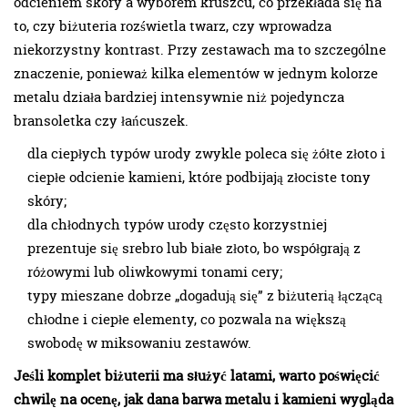
odcieniem skóry a wyborem kruszcu, co przekłada się na
to, czy biżuteria rozświetla twarz, czy wprowadza
niekorzystny kontrast. Przy zestawach ma to szczególne
znaczenie, ponieważ kilka elementów w jednym kolorze
metalu działa bardziej intensywnie niż pojedyncza
bransoletka czy łańcuszek.
dla ciepłych typów urody zwykle poleca się żółte złoto i
ciepłe odcienie kamieni, które podbijają złociste tony
skóry;
dla chłodnych typów urody często korzystniej
prezentuje się srebro lub białe złoto, bo współgrają z
różowymi lub oliwkowymi tonami cery;
typy mieszane dobrze „dogadują się” z biżuterią łączącą
chłodne i ciepłe elementy, co pozwala na większą
swobodę w miksowaniu zestawów.
Jeśli komplet biżuterii ma służyć latami, warto poświęcić
chwilę na ocenę, jak dana barwa metalu i kamieni wygląda