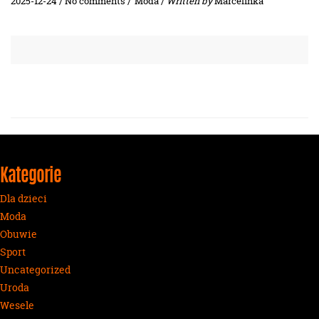
2025-12-24 / No comments /
Moda
/
Written by
Marcelinka
Kategorie
Dla dzieci
Moda
Obuwie
Sport
Uncategorized
Uroda
Wesele