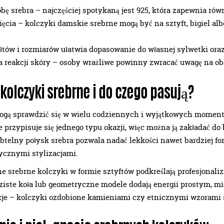
bę srebra – najczęściej spotykaną jest 925, która zapewnia ró
ięcia – kolczyki damskie srebrne mogą być na sztyft, bigiel al
łtów i rozmiarów ułatwia dopasowanie do własnej sylwetki oraz
za reakcji skóry – osoby wrażliwe powinny zwracać uwagę na o
kolczyki srebrne i do czego pasują?
mogą sprawdzić się w wielu codziennych i wyjątkowych moment
nie przypisuje się jednego typu okazji, więc można ją zakładać d
ubtelny połysk srebra pozwala nadać lekkości nawet bardziej
ycznymi stylizacjami.
e srebrne kolczyki w formie sztyftów podkreślają profesjonalizm
ziste koła lub geometryczne modele dodają energii prostym, mi
zje – kolczyki ozdobione kamieniami czy etnicznymi wzorami 