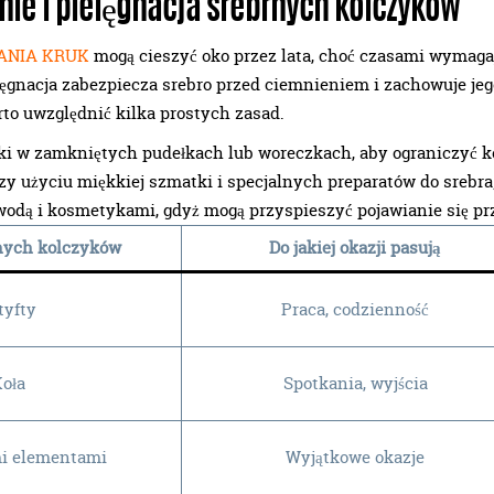
ie i pielęgnacja srebrnych kolczyków
ANIA KRUK
mogą cieszyć oko przez lata, choć czasami wymagaj
lęgnacja zabezpiecza srebro przed ciemnieniem i zachowuje jeg
to uwzględnić kilka prostych zasad.
ki w zamkniętych pudełkach lub woreczkach, aby ograniczyć k
rzy użyciu miękkiej szmatki i specjalnych preparatów do srebra
wodą i kosmetykami, gdyż mogą przyspieszyć pojawianie się pr
nych kolczyków
Do jakiej okazji pasują
tyfty
Praca, codzienność
oła
Spotkania, wyjścia
i elementami
Wyjątkowe okazje