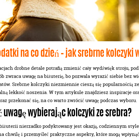
atki na co dzień – jak srebrne kolczyki 
jach drobne detale potrafią zmienić cały wydźwięk stroju, pod
sób zwraca uwagę na biżuterię, bo pozwala wyrazić siebie bez wi
ów. Srebrne kolczyki niezmiennie cieszą się popularnością z
lną lekkość noszenia. W tym artykule znajdziesz inspiracje oraz
raz przekonać się, na co warto zwrócić uwagę podczas wyboru.
 uwagę wybierając kolczyki ze srebra?
biżuterii nierzadko podyktowany jest okazją, codziennym sty
na chwilę i przemyśleć praktyczne aspekty, które mogą wpłynąć