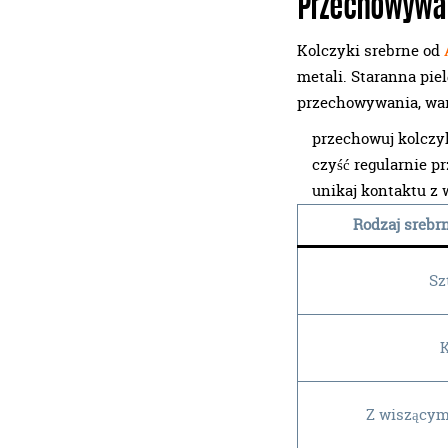
Przechowywan
Kolczyki srebrne od
metali. Staranna pie
przechowywania, war
przechowuj kolczy
czyść regularnie p
unikaj kontaktu z 
Rodzaj srebr
Sz
K
Z wiszącym