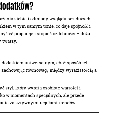
 dodatków?
ażania siebie i odmiany wyglądu bez dużych
onkiem w tym samym tonie, co daje spójność i
myśleć proporcje i stopień ozdobności – duża
y twarzy.
ają dodatkiem uniwersalnym, choć sposób ich
i, zachowując równowagę między wyrazistością a
ć styl, który wyraża osobiste wartości i
ylko w momentach specjalnych, ale przede
żania za sztywnymi regułami trendów.