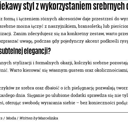
ciekawy styl z wykorzystaniem srebrnych
 formą i łączeniem różnych akcesoriów daje przestrzeń do wyr
 srebrne można łączyć z naszyjnikiem, bransoletką lub pierści
lizacji. Zanim zdecydujesz się na konkretny zestaw, warto prze
 rozpraszać uwagę, podczas gdy pojedynczy akcent podkreśli rys
subtelnej elegancji?
nych stylizacji i formalnych okazji, kolczyki srebrne pozost
żnić. Warto kierować się własnym gustem oraz okolicznościam
yków ze srebra oraz dbałość o ich pielęgnację pozwalają tworzy
każdego dnia. Sięganie po ulubione dodatki sprawdza się nie t
ń, oferując swobodę wyrażania siebie – bez konieczności podą
ts /
Moda
/
Written by
Marcelinka