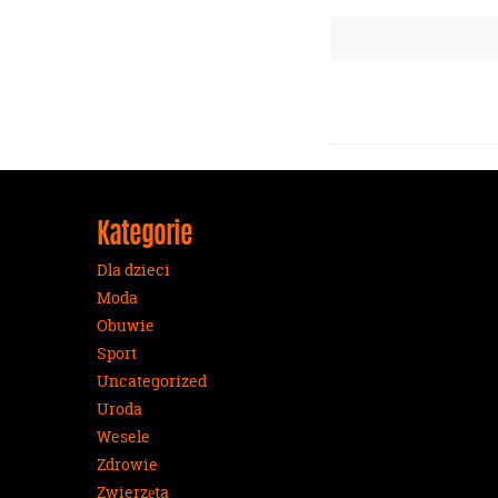
Kategorie
Dla dzieci
Moda
Obuwie
Sport
Uncategorized
Uroda
Wesele
Zdrowie
Zwierzęta