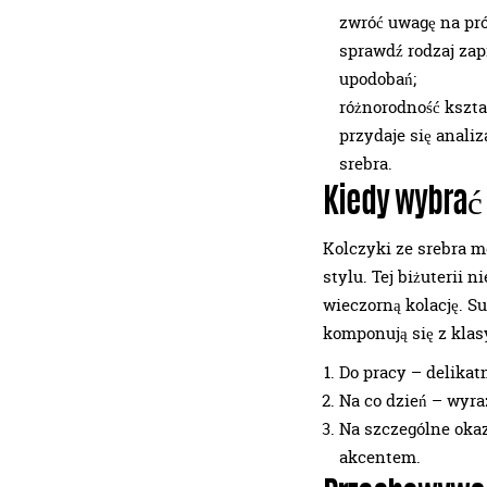
zwróć uwagę na pró
sprawdź rodzaj zap
upodobań;
różnorodność kszta
przydaje się anali
srebra.
Kiedy wybrać 
Kolczyki ze srebra 
stylu. Tej biżuterii 
wieczorną kolację. S
komponują się z klas
Do pracy – delikatn
Na co dzień – wyra
Na szczególne oka
akcentem.